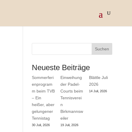
Suchen
Neueste Beiträge
Sommerferi
Einweihung
Blättle Juli
enprogram
der Padel-
2026
m beim TVB
Courts beim
14 Juli, 2026
– Ein
Tennisverei
heißer, aber
n
gelungener
Birkmannsw
Tennistag
eiler
30 Juli, 2026
19 Juli, 2026