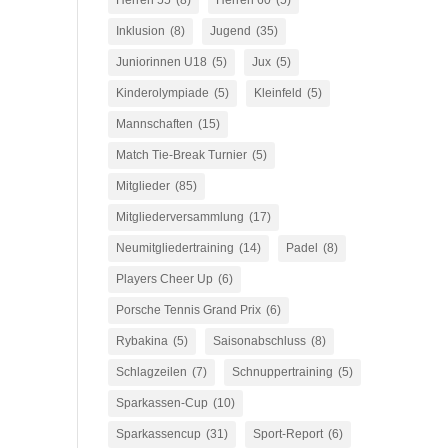
Herren 55
(8)
Herren 60
(5)
Inklusion
(8)
Jugend
(35)
Juniorinnen U18
(5)
Jux
(5)
Kinderolympiade
(5)
Kleinfeld
(5)
Mannschaften
(15)
Match Tie-Break Turnier
(5)
Mitglieder
(85)
Mitgliederversammlung
(17)
Neumitgliedertraining
(14)
Padel
(8)
Players Cheer Up
(6)
Porsche Tennis Grand Prix
(6)
Rybakina
(5)
Saisonabschluss
(8)
Schlagzeilen
(7)
Schnuppertraining
(5)
Sparkassen-Cup
(10)
Sparkassencup
(31)
Sport-Report
(6)