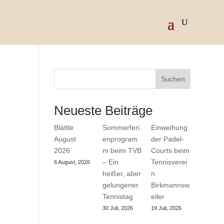
Suchen
Neueste Beiträge
Blättle
Sommerferi
Einweihung
August
enprogram
der Padel-
2026
m beim TVB
Courts beim
– Ein
Tennisverei
6 August, 2026
heißer, aber
n
gelungener
Birkmannsw
Tennistag
eiler
30 Juli, 2026
19 Juli, 2026