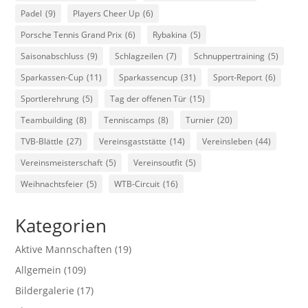
Padel
(9)
Players Cheer Up
(6)
Porsche Tennis Grand Prix
(6)
Rybakina
(5)
Saisonabschluss
(9)
Schlagzeilen
(7)
Schnuppertraining
(5)
Sparkassen-Cup
(11)
Sparkassencup
(31)
Sport-Report
(6)
Sportlerehrung
(5)
Tag der offenen Tür
(15)
Teambuilding
(8)
Tenniscamps
(8)
Turnier
(20)
TVB-Blättle
(27)
Vereinsgaststätte
(14)
Vereinsleben
(44)
Vereinsmeisterschaft
(5)
Vereinsoutfit
(5)
Weihnachtsfeier
(5)
WTB-Circuit
(16)
Kategorien
Aktive Mannschaften
(19)
Allgemein
(109)
Bildergalerie
(17)