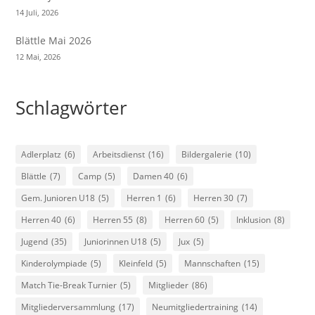
14 Juli, 2026
Blättle Mai 2026
12 Mai, 2026
Schlagwörter
Adlerplatz
(6)
Arbeitsdienst
(16)
Bildergalerie
(10)
Blättle
(7)
Camp
(5)
Damen 40
(6)
Gem. Junioren U18
(5)
Herren 1
(6)
Herren 30
(7)
Herren 40
(6)
Herren 55
(8)
Herren 60
(5)
Inklusion
(8)
Jugend
(35)
Juniorinnen U18
(5)
Jux
(5)
Kinderolympiade
(5)
Kleinfeld
(5)
Mannschaften
(15)
Match Tie-Break Turnier
(5)
Mitglieder
(86)
Mitgliederversammlung
(17)
Neumitgliedertraining
(14)