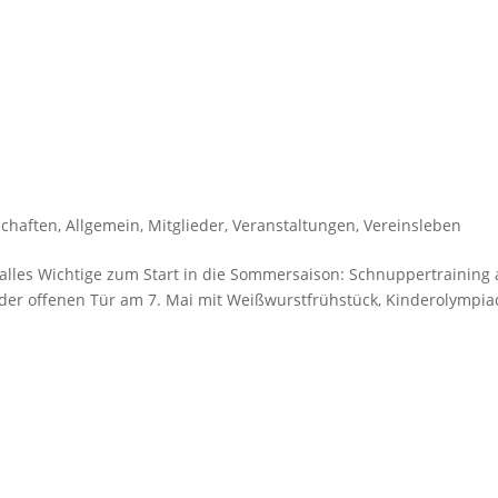
schaften
,
Allgemein
,
Mitglieder
,
Veranstaltungen
,
Vereinsleben
r alles Wichtige zum Start in die Sommersaison: Schnuppertraining 
 der offenen Tür am 7. Mai mit Weißwurstfrühstück, Kinderolympi