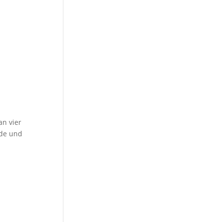
an vier
ade und