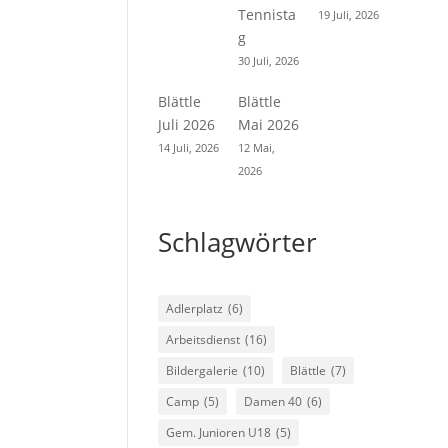
Tennista
19 Juli, 2026
g
30 Juli, 2026
Blättle
Blättle
Juli 2026
Mai 2026
14 Juli, 2026
12 Mai,
2026
Schlagwörter
Adlerplatz
(6)
Arbeitsdienst
(16)
Bildergalerie
(10)
Blättle
(7)
Camp
(5)
Damen 40
(6)
Gem. Junioren U18
(5)