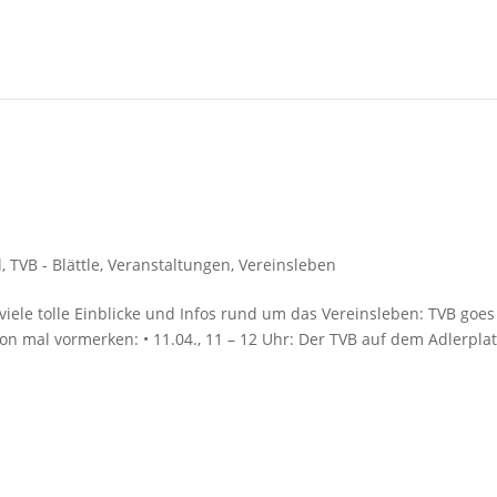
l
,
TVB - Blättle
,
Veranstaltungen
,
Vereinsleben
 viele tolle Einblicke und Infos rund um das Vereinsleben: TVB goes
n mal vormerken: • 11.04., 11 – 12 Uhr: Der TVB auf dem Adlerplatz