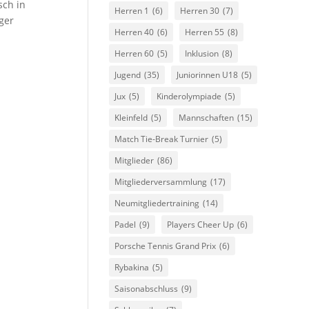
sch in
Herren 1
(6)
Herren 30
(7)
ger
Herren 40
(6)
Herren 55
(8)
Herren 60
(5)
Inklusion
(8)
Jugend
(35)
Juniorinnen U18
(5)
Jux
(5)
Kinderolympiade
(5)
Kleinfeld
(5)
Mannschaften
(15)
Match Tie-Break Turnier
(5)
Mitglieder
(86)
Mitgliederversammlung
(17)
Neumitgliedertraining
(14)
Padel
(9)
Players Cheer Up
(6)
Porsche Tennis Grand Prix
(6)
Rybakina
(5)
Saisonabschluss
(9)