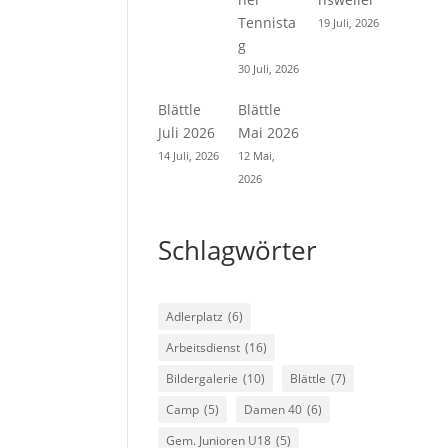
Tennista
19 Juli, 2026
g
30 Juli, 2026
Blättle
Blättle
Juli 2026
Mai 2026
14 Juli, 2026
12 Mai,
2026
Schlagwörter
Adlerplatz
(6)
Arbeitsdienst
(16)
Bildergalerie
(10)
Blättle
(7)
Camp
(5)
Damen 40
(6)
Gem. Junioren U18
(5)