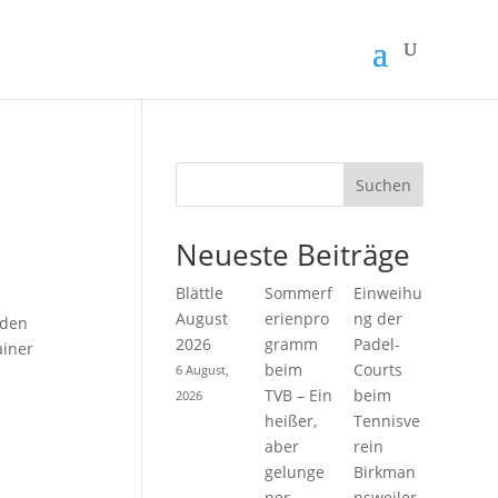
Suchen
Neueste Beiträge
Blättle
Sommerf
Einweihu
August
erienpro
ng der
 den
2026
gramm
Padel-
ainer
beim
Courts
6 August,
TVB – Ein
beim
2026
heißer,
Tennisve
aber
rein
gelunge
Birkman
ner
nsweiler