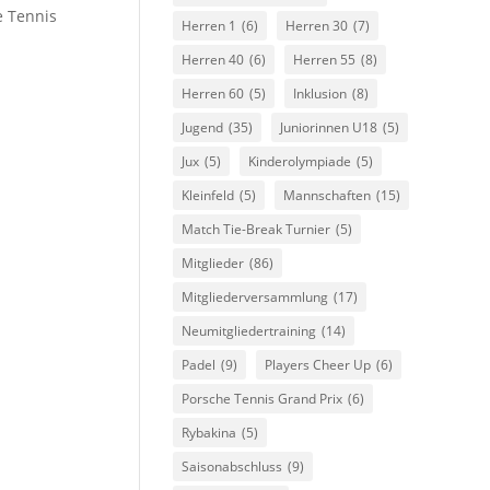
e Tennis
Herren 1
(6)
Herren 30
(7)
Herren 40
(6)
Herren 55
(8)
Herren 60
(5)
Inklusion
(8)
Jugend
(35)
Juniorinnen U18
(5)
Jux
(5)
Kinderolympiade
(5)
Kleinfeld
(5)
Mannschaften
(15)
Match Tie-Break Turnier
(5)
Mitglieder
(86)
Mitgliederversammlung
(17)
Neumitgliedertraining
(14)
Padel
(9)
Players Cheer Up
(6)
Porsche Tennis Grand Prix
(6)
Rybakina
(5)
Saisonabschluss
(9)