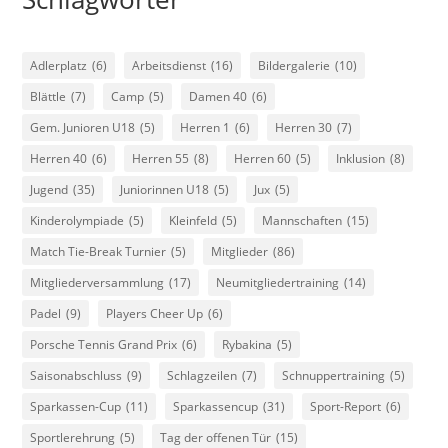
Adlerplatz
(6)
Arbeitsdienst
(16)
Bildergalerie
(10)
Blättle
(7)
Camp
(5)
Damen 40
(6)
Gem. Junioren U18
(5)
Herren 1
(6)
Herren 30
(7)
Herren 40
(6)
Herren 55
(8)
Herren 60
(5)
Inklusion
(8)
Jugend
(35)
Juniorinnen U18
(5)
Jux
(5)
Kinderolympiade
(5)
Kleinfeld
(5)
Mannschaften
(15)
Match Tie-Break Turnier
(5)
Mitglieder
(86)
Mitgliederversammlung
(17)
Neumitgliedertraining
(14)
Padel
(9)
Players Cheer Up
(6)
Porsche Tennis Grand Prix
(6)
Rybakina
(5)
Saisonabschluss
(9)
Schlagzeilen
(7)
Schnuppertraining
(5)
Sparkassen-Cup
(11)
Sparkassencup
(31)
Sport-Report
(6)
Sportlerehrung
(5)
Tag der offenen Tür
(15)