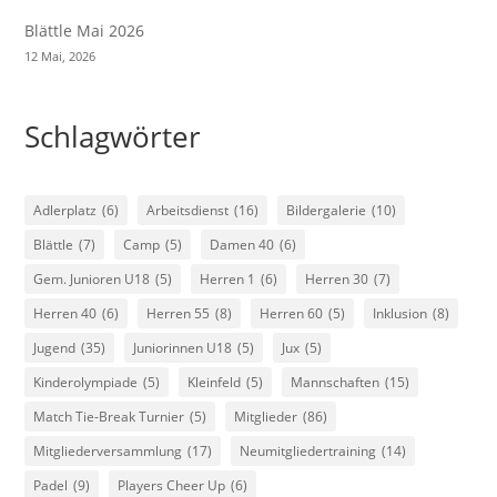
Blättle Mai 2026
12 Mai, 2026
Schlagwörter
Adlerplatz
(6)
Arbeitsdienst
(16)
Bildergalerie
(10)
Blättle
(7)
Camp
(5)
Damen 40
(6)
Gem. Junioren U18
(5)
Herren 1
(6)
Herren 30
(7)
Herren 40
(6)
Herren 55
(8)
Herren 60
(5)
Inklusion
(8)
Jugend
(35)
Juniorinnen U18
(5)
Jux
(5)
Kinderolympiade
(5)
Kleinfeld
(5)
Mannschaften
(15)
Match Tie-Break Turnier
(5)
Mitglieder
(86)
Mitgliederversammlung
(17)
Neumitgliedertraining
(14)
Padel
(9)
Players Cheer Up
(6)