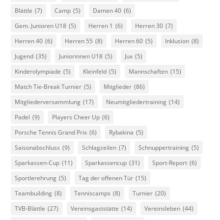
Blättle
(7)
Camp
(5)
Damen 40
(6)
Gem. Junioren U18
(5)
Herren 1
(6)
Herren 30
(7)
Herren 40
(6)
Herren 55
(8)
Herren 60
(5)
Inklusion
(8)
Jugend
(35)
Juniorinnen U18
(5)
Jux
(5)
Kinderolympiade
(5)
Kleinfeld
(5)
Mannschaften
(15)
Match Tie-Break Turnier
(5)
Mitglieder
(86)
Mitgliederversammlung
(17)
Neumitgliedertraining
(14)
Padel
(9)
Players Cheer Up
(6)
Porsche Tennis Grand Prix
(6)
Rybakina
(5)
Saisonabschluss
(9)
Schlagzeilen
(7)
Schnuppertraining
(5)
Sparkassen-Cup
(11)
Sparkassencup
(31)
Sport-Report
(6)
Sportlerehrung
(5)
Tag der offenen Tür
(15)
Teambuilding
(8)
Tenniscamps
(8)
Turnier
(20)
TVB-Blättle
(27)
Vereinsgaststätte
(14)
Vereinsleben
(44)