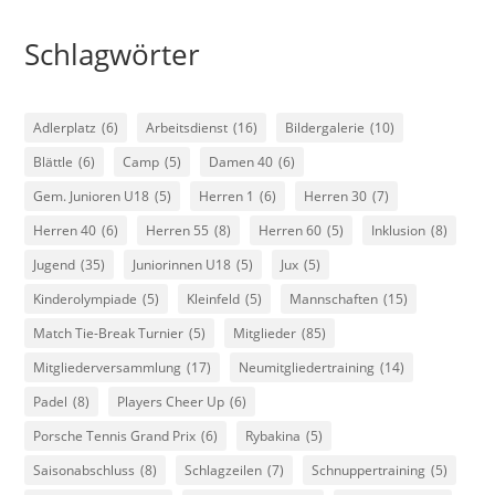
Schlagwörter
Adlerplatz
(6)
Arbeitsdienst
(16)
Bildergalerie
(10)
Blättle
(6)
Camp
(5)
Damen 40
(6)
Gem. Junioren U18
(5)
Herren 1
(6)
Herren 30
(7)
Herren 40
(6)
Herren 55
(8)
Herren 60
(5)
Inklusion
(8)
Jugend
(35)
Juniorinnen U18
(5)
Jux
(5)
Kinderolympiade
(5)
Kleinfeld
(5)
Mannschaften
(15)
Match Tie-Break Turnier
(5)
Mitglieder
(85)
Mitgliederversammlung
(17)
Neumitgliedertraining
(14)
Padel
(8)
Players Cheer Up
(6)
Porsche Tennis Grand Prix
(6)
Rybakina
(5)
Saisonabschluss
(8)
Schlagzeilen
(7)
Schnuppertraining
(5)