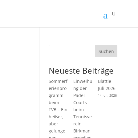
Suchen
Neueste Beiträge
Sommerf
Einweihu
Blättle
erienpro
ng der
Juli 2026
gramm
Padel-
14 Juli, 2026
beim
Courts
TVB – Ein
beim
heißer,
Tennisve
aber
rein
gelunge
Birkman
ner
nsweiler