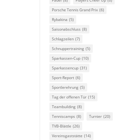
Padel
(8)
Players Cheer Up
(6)
Porsche Tennis Grand Prix
(6)
Rybakina
(5)
Saisonabschluss
(8)
Schlagzeilen
(7)
Schnuppertraining
(5)
Sparkassen-Cup
(10)
Sparkassencup
(31)
Sport-Report
(6)
Sportlerehrung
(5)
Tag der offenen Tür
(15)
Teambuilding
(8)
Tenniscamps
(8)
Turnier
(20)
TVB-Blättle
(26)
Vereinsgaststätte
(14)