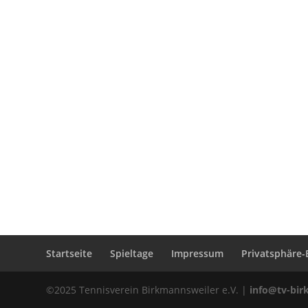
Startseite
Spieltage
Impressum
Privatsphäre-
©2025 Tennisverein Birkmannsweiler e.V. |
info@tv-bir