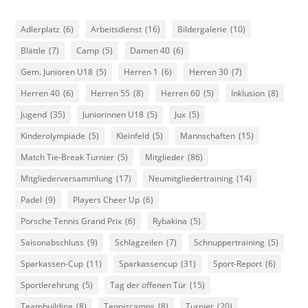
Adlerplatz
(6)
Arbeitsdienst
(16)
Bildergalerie
(10)
Blättle
(7)
Camp
(5)
Damen 40
(6)
Gem. Junioren U18
(5)
Herren 1
(6)
Herren 30
(7)
Herren 40
(6)
Herren 55
(8)
Herren 60
(5)
Inklusion
(8)
Jugend
(35)
Juniorinnen U18
(5)
Jux
(5)
Kinderolympiade
(5)
Kleinfeld
(5)
Mannschaften
(15)
Match Tie-Break Turnier
(5)
Mitglieder
(86)
Mitgliederversammlung
(17)
Neumitgliedertraining
(14)
Padel
(9)
Players Cheer Up
(6)
Porsche Tennis Grand Prix
(6)
Rybakina
(5)
Saisonabschluss
(9)
Schlagzeilen
(7)
Schnuppertraining
(5)
Sparkassen-Cup
(11)
Sparkassencup
(31)
Sport-Report
(6)
Sportlerehrung
(5)
Tag der offenen Tür
(15)
Teambuilding
(8)
Tenniscamps
(8)
Turnier
(20)