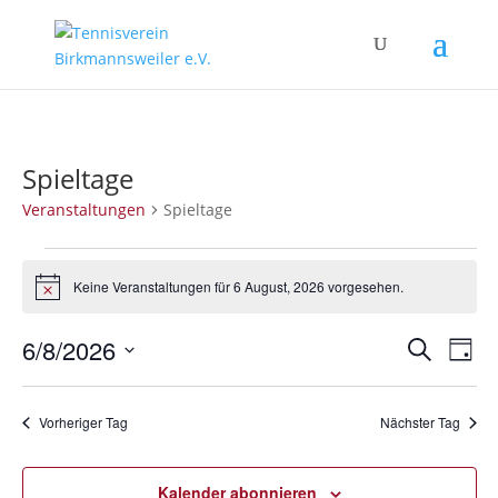
Spieltage
Veranstaltungen
Spieltage
Veranstaltungen
für
Keine Veranstaltungen für 6 August, 2026 vorgesehen.
Hinweis
6
Verans
Ver
August,
6/8/2026
Suche
Tag
Ans
Suche
2026
Datum
Nav
und
wählen.
Vorheriger Tag
Nächster Tag
Ansich
Naviga
Kalender abonnieren