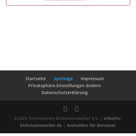
Startseite
Spieltage
Impressum
Privatsphäre-Einstellungen ändern
Datenschutzerklärung
©2025 Tennisverein Birkmannsweiler e.V. |
info@tv-
birkmannsweiler.de
|
Anmelden für Benutzer